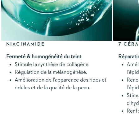
NIACINAMIDE
7 CÉR
Fermeté & homogénéité du teint
Réparati
Stimule la synthèse de collagène.
Améli
Régulation de la mélanogénèse.
l'épi
Amélioration de l'apparence des rides et
Renou
ridules et de la qualité de la peau.
l'épi
Stimu
d'hyd
Renfo