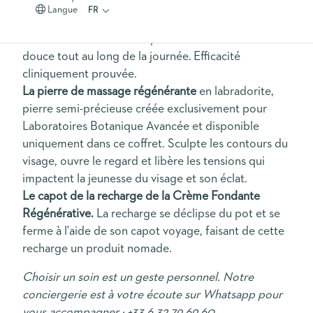
cellules souches végétales. Sa texture riche et
Langue
FR
fondante raffermit la peau, la redensifie, lisse les
rides et unifie le teint. La peau reste confortable et
douce tout au long de la journée. Efficacité
cliniquement prouvée.
La pierre de massage régénérante
en labradorite,
pierre semi-précieuse créée exclusivement pour
Laboratoires Botanique Avancée et disponible
uniquement dans ce coffret. Sculpte les contours du
visage, ouvre le regard et libère les tensions qui
impactent la jeunesse du visage et son éclat.
Le capot de la recharge de la Crème Fondante
Régénérative.
La recharge se déclipse du pot et se
ferme à l'aide de son capot voyage, faisant de cette
recharge un produit nomade.
Choisir un soin est un geste personnel. Notre
conciergerie est à votre écoute sur Whatsapp pour
vous accompagner :
+33 6 32 79 69 60