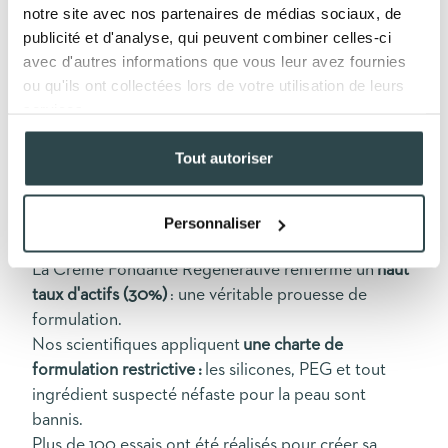
notre site avec nos partenaires de médias sociaux, de
publicité et d'analyse, qui peuvent combiner celles-ci
avec d'autres informations que vous leur avez fournies
ou qu'ils ont collectées lors de votre utilisation de leurs
services.
Tout autoriser
Personnaliser
UNE PROUESSE DE FORMULATION
La Crème Fondante Régénérative renferme un
haut
taux d'actifs (30%)
: une véritable prouesse de
formulation.
Nos scientifiques appliquent
une charte de
formulation restrictive :
les silicones, PEG et tout
ingrédient suspecté néfaste pour la peau sont
bannis.
Plus de 100 essais ont été réalisés pour créer sa