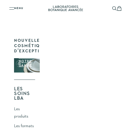
VOTRE PANIER
Passer au contenu
Laboratoires Botanique Avancée
Menu
Recherc
Panier
VOTRE PANIER EST VIDE
NOUVELLE
COSMÉTIQUE
D'EXCEPTION
DÉCOUVRIR
NOTRE
GAMME
LES
SOINS
LBA
Les
produits
Les formats