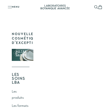
VOTRE PANIER
Passer au contenu
Laboratoires Botanique Avancée
Menu
Recherc
Panier
VOTRE PANIER EST VIDE
NOUVELLE
COSMÉTIQUE
D'EXCEPTION
DÉCOUVRIR
NOTRE
GAMME
LES
SOINS
LBA
Les
produits
Les formats