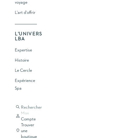
voyage
DUO RÉGÉNÉRATIF HYDRATANT X TROUSSE DE
TOILETTE VANILLE & LILAS, LA BOUTIQUE AIRELLES
L'art d'offrir
Lissage - Hydratation - Regard défatigué
Prix de vente
390,00 €
ACHETER
L'UNIVERS
LBA
Expertise
Histoire
Le Cercle
Expérience
Spa
Rechercher
Mon
Compte
Trouver
une
boutique