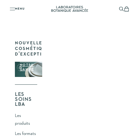
VOTRE PANIER
Passer au contenu
Laboratoires Botanique Avancée
Menu
Recherc
Panier
VOTRE PANIER EST VIDE
NOUVELLE
COSMÉTIQUE
D'EXCEPTION
DÉCOUVRIR
NOTRE
GAMME
LES
SOINS
LBA
Les
produits
Les formats