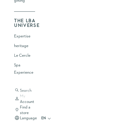
gifting
FORMAT
DELETE
RESULT
THE LBA
UNIVERSE
Expertise
heritage
Le Cercle
Spa
Experience
Search
My
Account
Find a
store
Language
EN