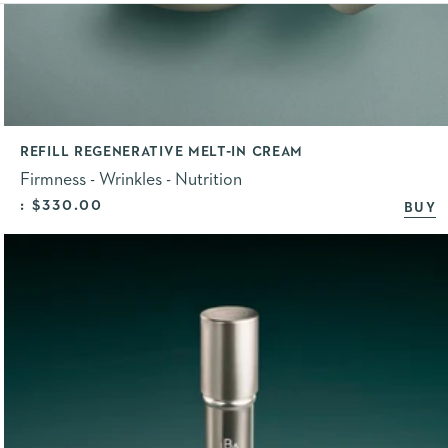
REFILL REGENERATIVE MELT-IN CREAM
Firmness - Wrinkles - Nutrition
Selling price
: $330.00
BUY