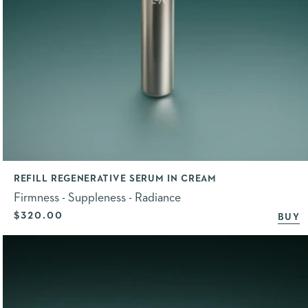
REFILL REGENERATIVE SERUM IN CREAM
Firmness - Suppleness - Radiance
Selling price
$320.00
BUY