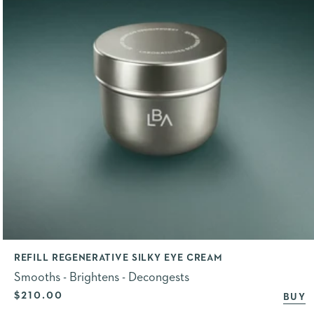
REFILL REGENERATIVE SILKY EYE CREAM
Smooths - Brightens - Decongests
Selling price
$210.00
BUY