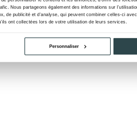
rafic. Nous partageons également des informations sur l'utilisati
, de publicité et d'analyse, qui peuvent combiner celles-ci avec
ve tested it recommend it
an
ils ont collectées lors de votre utilisation de leurs services.
is
soft, supple, and radiant.
Personnaliser