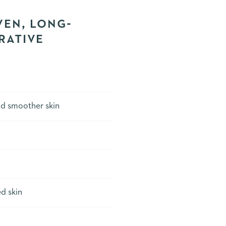
VEN, LONG-
RATIVE
¹
and smoother skin
ed skin