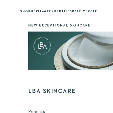
YOUR SHOPPING CART
Skip to content
DISCOVER
SHOP
heritage
Expertise
SPA
Le Cercle
OUR
RANGE
NEW EXCEPTIONAL SKINCARE
LBA SKINCARE
Products