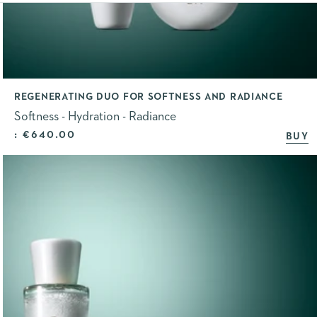
REGENERATING DUO FOR SOFTNESS AND RADIANCE
Softness - Hydration - Radiance
Selling price
: €640.00
BUY