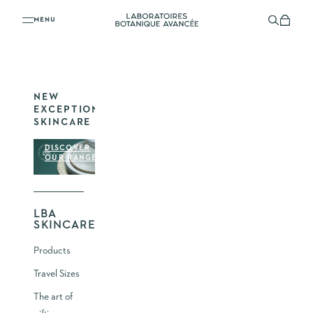
YOUR SHOPPING CART
Skip to content
Laboratoires Botanique Avancée
Menu
Search
Shoppi
YOUR CART IS EMPTY
NEW
EXCEPTIONAL
SKINCARE
DISCOVER
OUR RANGE
LBA
SKINCARE
Products
Travel Sizes
The art of