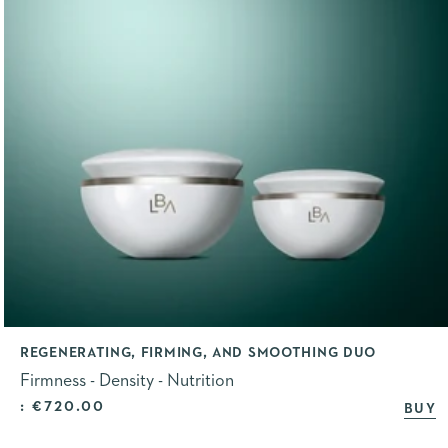
REGENERATING, FIRMING, AND SMOOTHING DUO
Firmness - Density - Nutrition
Selling price
: €720.00
BUY