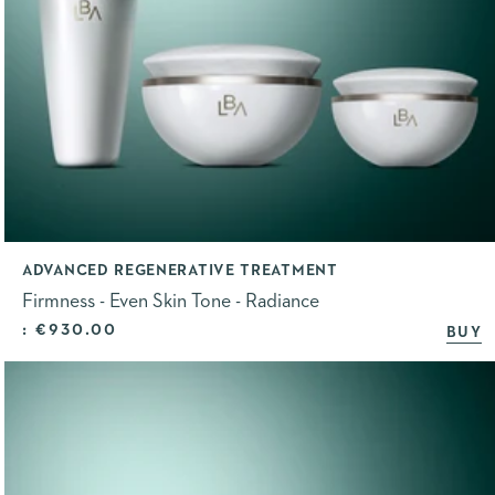
ADVANCED REGENERATIVE TREATMENT
Firmness - Even Skin Tone - Radiance
Selling price
: €930.00
BUY