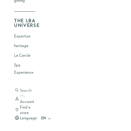
gifting
REGENERATING MOISTURIZING DUO X VANILLA & LILAC
TOILETRY BAG, LA BOUTIQUE AIRELLES
Smoothing - Hydration - Refreshed Look
THE LBA
Selling price
: €390.00
BUY
UNIVERSE
Expertise
heritage
Le Cercle
Spa
Experience
Search
My
Account
Find a
store
Language
EN